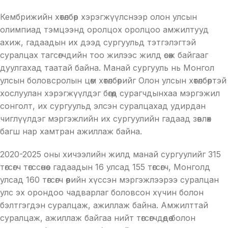
Кембрижийн хөтөлбөр хэрэгжүүлснээр олон улсын
олимпиад тэмцээнд оролцох оролцоо амжилтууд
ахиж, гадаадын их дээд сургуульд тэтгэлэгтэй
суралцах тагсөгчдийн тоо жилээс жилд өсөж байгааг
дуулгахад таатай байна. Манай сургууль нь Монгол
улсын боловсролын цөм хөтөлбөрийг Олон улсын хөтөлбөртэй
хослуулан хэрэгжүүлдэг бөгөөд сурагчдынхаа мэргэжил
сонголт, их сургуульд элсэн суралцахад удирдан
чиглүүлдэг мэргэжлийн их сургуулийн гадаад зөвлөх
багш нар хамтран ажиллаж байна.
2020-2025 оны хичээлийн жилд манай сургуулийг 315
төгсөгч төгссөнөөс гадаадын 16 улсад 155 төгсөгч, Монголд
улсад 160 төгсөгч өөрийн хүссэн мэргэжлээрээ суралцан
улс эх орондоо чадварлаг боловсон хүчин болон
бэлтгэгдэн суралцаж, ажиллаж байна. Амжилттай
суралцаж, ажиллаж байгаа нийт төгсөгчдөдөө болон