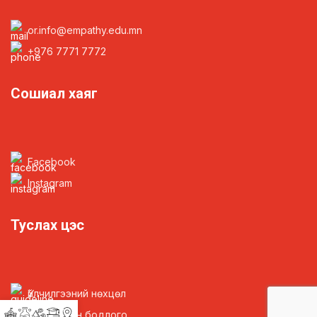
or.info@empathy.edu.mn
+976 7771 7772
Сошиал хаяг
Facebook
Instagram
Туслах цэс
Үйлчилгээний нөхцөл
Нууцлалын бодлого