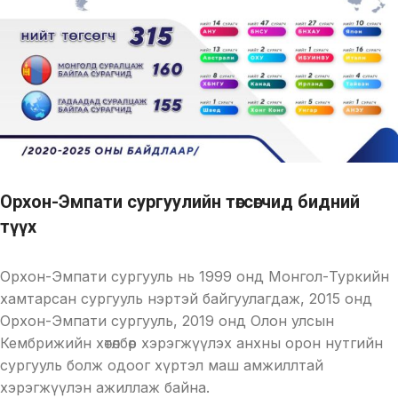
Орхон-Эмпати сургуулийн төгсөгчид бидний
түүх
Орхон-Эмпати сургууль нь 1999 онд Монгол-Туркийн
хамтарсан сургууль нэртэй байгуулагдаж, 2015 онд
Орхон-Эмпати сургууль, 2019 онд Олон улсын
Кембрижийн хөтөлбөр хэрэгжүүлэх анхны орон нутгийн
сургууль болж одоог хүртэл маш амжиллтай
хэрэгжүүлэн ажиллаж байна.