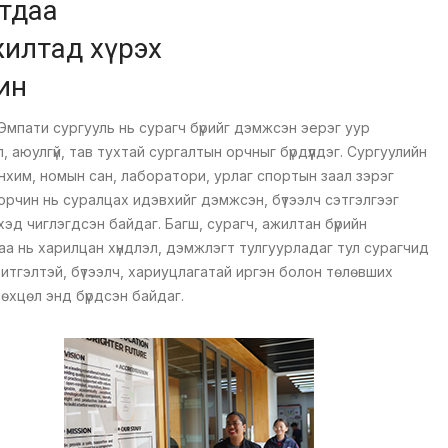
тдаа
сэтгэлтэйгээр
илтад хүрэх
хөгжих
ин
Эмпати сургууль нь сурагч бүрийг дэмжсэн эерэг уур
, аюулгүй, тав тухтай сургалтын орчныг бүрдүүлдэг. Сургуулийн
анхим, номын сан, лаборатори, урлаг спортын заал зэрэг
 орчин нь суралцах идэвхийг дэмжсэн, бүтээлч сэтгэлгээг
эхэд чиглэгдсэн байдаг. Багш, сурагч, ажилтан бүрийн
аа нь харилцан хүндлэл, дэмжлэгт тулгуурладаг тул сурагчид
 итгэлтэй, бүтээлч, хариуцлагатай иргэн болон төлөвших
нөхцөл энд бүрдсэн байдаг.